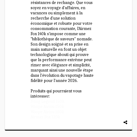
résistances de rechange. Que vous
soyez en voyage d'affaires, en
vacances ou simplement à la
recherche d'une solution
économique et robuste pour votre
consommation courante, l'Airmez
Fox 140k s'impose comme une
"bibliothèque de saveurs" nomade.
Son design soigné et sa prise en
main naturelle en font un objet
technologique abouti qui prouve
que la performance extrême peut
rimer avec élégance et simplicité,
marquant ainsi une nouvelle étape
dans l'évolution du vapotage haute
fidélité pour l'année 2026.
Produits qui pourraient vous
intéresser:
Bang Legend 150k
Waspe Aiviou 150k
Waspe Aiviou 100k
Airmez Fox 120k